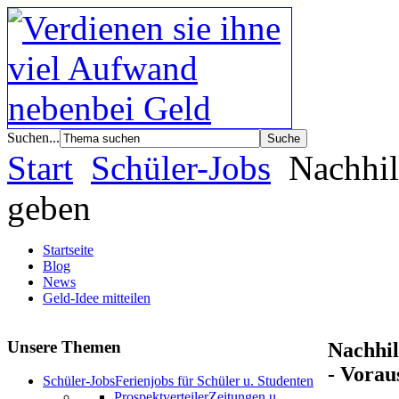
Suchen...
Start
Schüler-Jobs
Nachhil
geben
Startseite
Blog
News
Geld-Idee mitteilen
Unsere Themen
Nachhil
- Vorau
Schüler-Jobs
Ferienjobs für Schüler u. Studenten
Prospektverteiler
Zeitungen u.