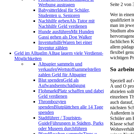
Seite 2 von 
Werbung austragen
Babysitter
Ideal für Schüler,
Wer in eine
Studenten u. Senioren
qualifiziert 
Nachhilfe geben
Als Tutor mit
man im jewei
Nachhilfe Geld verdienen
Studium abso
Hunde ausführen
Mit Hunden
hervorragen
Gassi gehen als Dog Walker
fachlichen K
Inventurhilfe
Waren bei einer
allem pädago
Inventur zählen
flexibel gen
Geld im Alltag
Im Alltag lauern viele Verdienst-
wichtigen Pr
Möglichkeiten
Altpapier sammeln und
So arbeit
verkaufen
Wertstoffsammelstellen
zahlen Geld für Altpapier
Blut spenden
Geld als
Speziell auf
Aufwandsentschädigung
A und O prof
Flohmarkt
Platz schaffen und dabei
abzielen so
Geld verdienen
einzelnen Th
Thrombozyten
auch darauf,
spenden
Blutplättchen alle 14 Tage
nächsten Sch
spenden
Außerdem ist
Stadtführer / Touristen-
Schüler am E
Guide
Führungen in Städten, Parks
Klasse schaf
oder Museen durchführen
Wohnverhältn
Pfandflaschen sammeln
Tipps u.