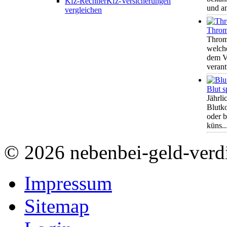
Kfz-Rechner
Kfz-Versicherungen
und an
vergleichen
Throm
Thromb
welch
dem V
verant
Blut 
Jährl
Blutk
oder 
küns..
© 2026 nebenbei-geld-verd
Impressum
Sitemap