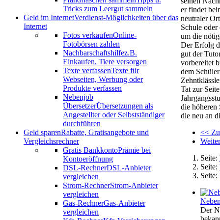
seinen Nachh
Tricks zum Leergut sammeln
er findet be
Geld im Internet
Verdienst-Möglichkeiten über das
neutraler Or
Internet
Schule oder 
Fotos verkaufen
Online-
um die nötig
Fotobörsen zahlen
Der Erfolg 
Nachbarschaftshilfe
z.B.
gut der Tuto
Einkaufen, Tiere versorgen
vorbereitet 
Texte verfassen
Texte für
dem Schüler 
Webseiten, Werbung oder
Zehntklässle
Produkte verfassen
Tat zur Seit
Nebenjob
Jahrgangsstu
Übersetzer
Übersetzungen als
die höheren 
Angestellter oder Selbstständiger
die neu an 
durchführen
<< Zu
Geld sparen
Rabatte, Gratisangebote und
Weite
Vergleichsrechner
Gratis Bankkonto
Prämie bei
Seite:
Kontoeröffnung
Seite:
DSL-Rechner
DSL-Anbieter
Seite:
vergleichen
Strom-Rechner
Strom-Anbieter
vergleichen
Nebenj
Gas-Rechner
Gas-Anbieter
Der Ne
vergleichen
bekann