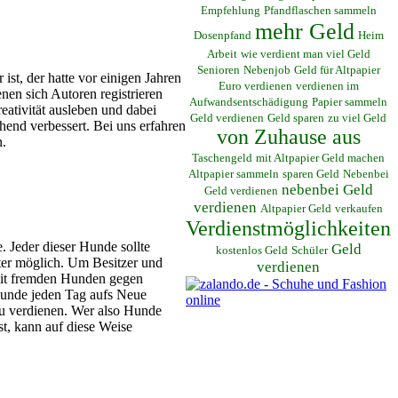
Empfehlung
Pfandflaschen sammeln
mehr Geld
Dosenpfand
Heim
Arbeit
wie verdient man viel Geld
Senioren
Nebenjob
Geld für Altpapier
st, der hatte vor einigen Jahren
Euro verdienen
verdienen im
enen sich Autoren registrieren
Aufwandsentschädigung
Papier sammeln
eativität ausleben und dabei
Geld verdienen
Geld sparen
zu viel Geld
hend verbessert. Bei uns erfahren
von Zuhause aus
n.
Taschengeld
mit Altpapier Geld machen
Altpapier sammeln
sparen Geld
Nebenbei
nebenbei Geld
Geld verdienen
verdienen
Altpapier Geld
verkaufen
Verdienstmöglichkeiten
 Jeder dieser Hunde sollte
Geld
kostenlos Geld
Schüler
lter möglich. Um Besitzer und
verdienen
 mit fremden Hunden gegen
Hunde jeden Tag aufs Neue
zu verdienen. Wer also Hunde
st, kann auf diese Weise