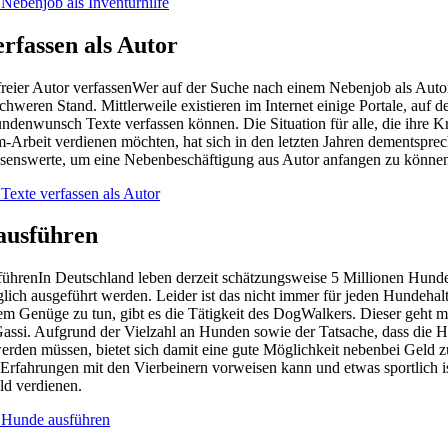
 Nebenjob als Inventurhilfe
erfassen als Autor
Wer auf der Suche nach einem Nebenjob als Autor i
chweren Stand. Mittlerweile existieren im Internet einige Portale, auf d
denwunsch Texte verfassen können. Die Situation für alle, die ihre Kr
-Arbeit verdienen möchten, hat sich in den letzten Jahren dementsprec
issenswerte, um eine Nebenbeschäftigung aus Autor anfangen zu könne
 Texte verfassen als Autor
ausführen
In Deutschland leben derzeit schätzungsweise 5 Millionen Hunde.
lich ausgeführt werden. Leider ist das nicht immer für jeden Hundeha
em Genüge zu tun, gibt es die Tätigkeit des DogWalkers. Dieser geht
assi. Aufgrund der Vielzahl an Hunden sowie der Tatsache, dass die 
erden müssen, bietet sich damit eine gute Möglichkeit nebenbei Geld 
 Erfahrungen mit den Vierbeinern vorweisen kann und etwas sportlich i
ld verdienen.
: Hunde ausführen