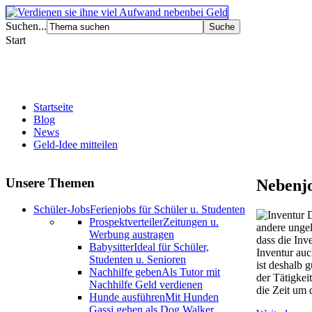
Suchen...
Start
Startseite
Blog
News
Geld-Idee mitteilen
Unsere Themen
Nebenjo
Schüler-Jobs
Ferienjobs für Schüler u. Studenten
D
Prospektverteiler
Zeitungen u.
andere ungel
Werbung austragen
dass die Inv
Babysitter
Ideal für Schüler,
Inventur auc
Studenten u. Senioren
ist deshalb 
Nachhilfe geben
Als Tutor mit
der Tätigkei
Nachhilfe Geld verdienen
die Zeit um 
Hunde ausführen
Mit Hunden
Gassi gehen als Dog Walker