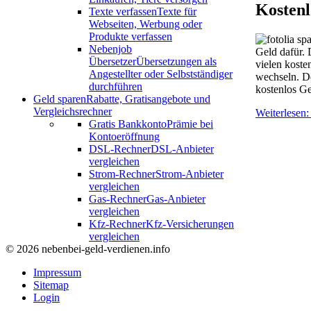
Kostenl
Texte verfassen
Texte für
Webseiten, Werbung oder
Produkte verfassen
Nebenjob
Geld dafür. 
Übersetzer
Übersetzungen als
vielen koste
Angestellter oder Selbstständiger
wechseln. De
durchführen
kostenlos Ge
Geld sparen
Rabatte, Gratisangebote und
Vergleichsrechner
Weiterlesen:
Gratis Bankkonto
Prämie bei
Kontoeröffnung
DSL-Rechner
DSL-Anbieter
vergleichen
Strom-Rechner
Strom-Anbieter
vergleichen
Gas-Rechner
Gas-Anbieter
vergleichen
Kfz-Rechner
Kfz-Versicherungen
vergleichen
© 2026 nebenbei-geld-verdienen.info
Impressum
Sitemap
Login