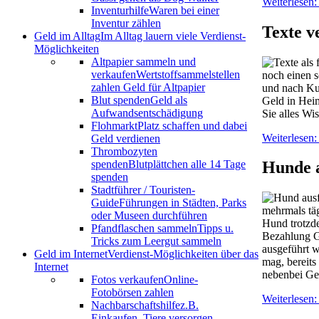
Weiterlesen:
Inventurhilfe
Waren bei einer
Inventur zählen
Texte v
Geld im Alltag
Im Alltag lauern viele Verdienst-
Möglichkeiten
Altpapier sammeln und
verkaufen
Wertstoffsammelstellen
noch einen s
zahlen Geld für Altpapier
und nach Kun
Blut spenden
Geld als
Geld in Heim
Aufwandsentschädigung
Sie alles W
Flohmarkt
Platz schaffen und dabei
Weiterlesen:
Geld verdienen
Thrombozyten
spenden
Blutplättchen alle 14 Tage
Hunde 
spenden
Stadtführer / Touristen-
Guide
Führungen in Städten, Parks
mehrmals täg
oder Museen durchführen
Hund trotzd
Pfandflaschen sammeln
Tipps u.
Bezahlung G
Tricks zum Leergut sammeln
ausgeführt w
Geld im Internet
Verdienst-Möglichkeiten über das
mag, bereits
Internet
nebenbei Ge
Fotos verkaufen
Online-
Fotobörsen zahlen
Weiterlesen
Nachbarschaftshilfe
z.B.
Einkaufen, Tiere versorgen