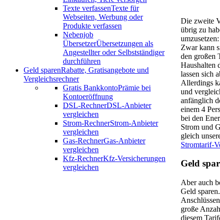
Texte verfassen
Texte für
Webseiten, Werbung oder
Die zweite 
Produkte verfassen
übrig zu hab
Nebenjob
umzusetzen:
Übersetzer
Übersetzungen als
Zwar kann si
Angestellter oder Selbstständiger
den großen T
durchführen
Haushalten d
Geld sparen
Rabatte, Gratisangebote und
lassen sich a
Vergleichsrechner
Allerdings k
Gratis Bankkonto
Prämie bei
und vergleic
Kontoeröffnung
anfänglich de
DSL-Rechner
DSL-Anbieter
einem 4 Pers
vergleichen
bei den Ener
Strom-Rechner
Strom-Anbieter
Strom und G
vergleichen
gleich unse
Gas-Rechner
Gas-Anbieter
Stromtarif-V
vergleichen
Kfz-Rechner
Kfz-Versicherungen
Geld spa
vergleichen
Aber auch b
Geld sparen
Anschlüssen 
große Anzah
diesem Tarif