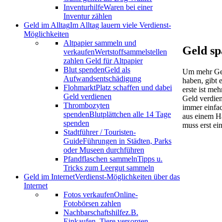
Inventurhilfe
Waren bei einer
Inventur zählen
Geld im Alltag
Im Alltag lauern viele Verdienst-
Möglichkeiten
Altpapier sammeln und
Geld sp
verkaufen
Wertstoffsammelstellen
zahlen Geld für Altpapier
Blut spenden
Geld als
Um mehr Gel
Aufwandsentschädigung
haben, gibt 
Flohmarkt
Platz schaffen und dabei
erste ist me
Geld verdienen
Geld verdien
Thrombozyten
immer einfa
spenden
Blutplättchen alle 14 Tage
aus einem H
spenden
muss erst e
Stadtführer / Touristen-
Guide
Führungen in Städten, Parks
oder Museen durchführen
Pfandflaschen sammeln
Tipps u.
Tricks zum Leergut sammeln
Geld im Internet
Verdienst-Möglichkeiten über das
Internet
Fotos verkaufen
Online-
Fotobörsen zahlen
Nachbarschaftshilfe
z.B.
Einkaufen, Tiere versorgen