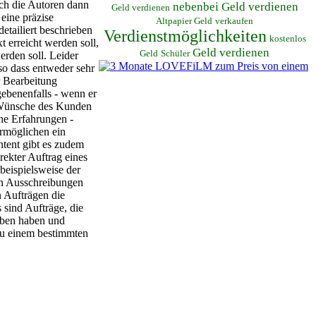
ich die Autoren dann
nebenbei Geld verdienen
Geld verdienen
eine präzise
Altpapier Geld
verkaufen
etailiert beschrieben
Verdienstmöglichkeiten
kostenlos
t erreicht werden soll,
Geld verdienen
Geld
Schüler
rden soll. Leider
 so dass entweder sehr
r Bearbeitung
gebenenfalls - wenn er
e Wünsche des Kunden
ne Erfahrungen -
ermöglichen ein
tent gibt es zudem
rekter Auftrag eines
eispielsweise der
ren Ausschreibungen
n Aufträgen die
 sind Aufträge, die
orben haben und
 zu einem bestimmten