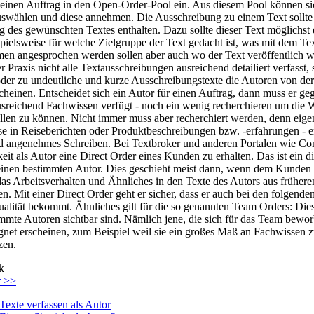
 einen Auftrag in den Open-Order-Pool ein. Aus diesem Pool können s
uswählen und diese annehmen. Die Ausschreibung zu einem Text sollte 
 des gewünschten Textes enthalten. Dazu sollte dieser Text möglichst d
pielsweise für welche Zielgruppe der Text gedacht ist, was mit dem Tex
n angesprochen werden sollen aber auch wo der Text veröffentlich we
r Praxis nicht alle Textausschreibungen ausreichend detailiert verfasst,
der zu undeutliche und kurze Ausschreibungstexte die Autoren von de
cheinen. Entscheidet sich ein Autor für einen Auftrag, dann muss er ge
ausreichend Fachwissen verfügt - noch ein wenig recherchieren um di
ellen zu können. Nicht immer muss aber recherchiert werden, denn eige
se in Reiseberichten oder Produktbeschreibungen bzw. -erfahrungen - 
nd angenehmes Schreiben. Bei Textbroker und anderen Portalen wie Con
eit als Autor eine Direct Order eines Kunden zu erhalten. Das ist ein di
inen bestimmten Autor. Dies geschieht meist dann, wenn dem Kunden b
 das Arbeitsverhalten und Ähnliches in den Texte des Autors aus frühe
en. Mit einer Direct Order geht er sicher, dass er auch bei den folgende
lität bekommt. Ähnliches gilt für die so genannten Team Orders: Dies
immte Autoren sichtbar sind. Nämlich jene, die sich für das Team bew
ignet erscheinen, zum Beispiel weil sie ein großes Maß an Fachwissen
zen.
k
r >>
Texte verfassen als Autor