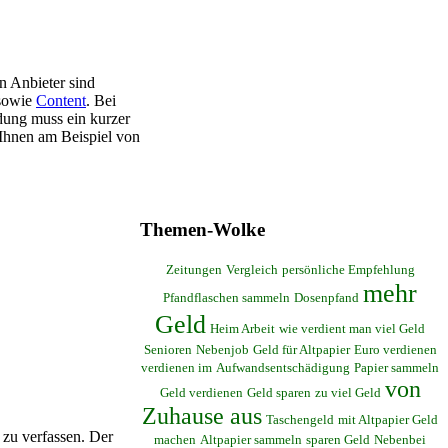
en Anbieter sind
 sowie
Content
. Bei
dung muss ein kurzer
Ihnen am Beispiel von
Themen-Wolke
Zeitungen
Vergleich
persönliche Empfehlung
mehr
Pfandflaschen sammeln
Dosenpfand
Geld
Heim Arbeit
wie verdient man viel Geld
Senioren
Nebenjob
Geld für Altpapier
Euro verdienen
verdienen im
Aufwandsentschädigung
Papier sammeln
von
Geld verdienen
Geld sparen
zu viel Geld
Zuhause aus
Taschengeld
mit Altpapier Geld
zu verfassen. Der
machen
Altpapier sammeln
sparen Geld
Nebenbei