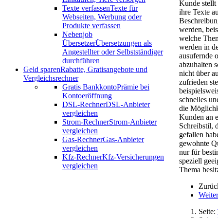
Kunde stellt
Texte verfassen
Texte für
ihre Texte a
Webseiten, Werbung oder
Beschreibung
Produkte verfassen
werden, beis
Nebenjob
welche Theme
Übersetzer
Übersetzungen als
werden in de
Angestellter oder Selbstständiger
ausufernde o
durchführen
abzuhalten s
Geld sparen
Rabatte, Gratisangebote und
nicht über 
Vergleichsrechner
zufrieden st
Gratis Bankkonto
Prämie bei
beispielswei
Kontoeröffnung
schnelles u
DSL-Rechner
DSL-Anbieter
die Möglichk
vergleichen
Kunden an e
Strom-Rechner
Strom-Anbieter
Schreibstil,
vergleichen
gefallen hab
Gas-Rechner
Gas-Anbieter
gewohnte Qua
vergleichen
nur für best
Kfz-Rechner
Kfz-Versicherungen
speziell gee
vergleichen
Thema besit
Zurüc
Weite
Seite: