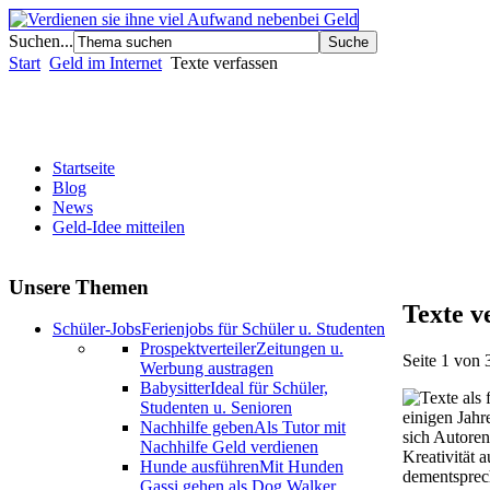
Suchen...
Start
Geld im Internet
Texte verfassen
Startseite
Blog
News
Geld-Idee mitteilen
Unsere Themen
Texte v
Schüler-Jobs
Ferienjobs für Schüler u. Studenten
Prospektverteiler
Zeitungen u.
Seite 1 von 
Werbung austragen
Babysitter
Ideal für Schüler,
Studenten u. Senioren
einigen Jahr
Nachhilfe geben
Als Tutor mit
sich Autoren
Nachhilfe Geld verdienen
Kreativität 
Hunde ausführen
Mit Hunden
dementsprech
Gassi gehen als Dog Walker