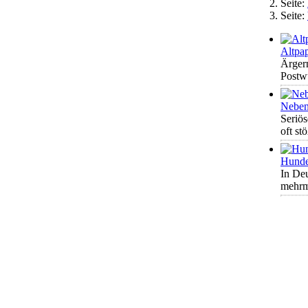
Seite:
Seite:
Altpa
Ärgern
Postwu
Neben
Seriös
oft st
Hunde
In Deu
mehrma