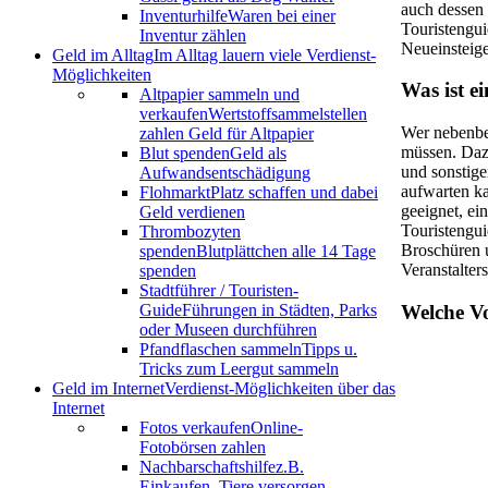
auch dessen 
Inventurhilfe
Waren bei einer
Touristengui
Inventur zählen
Neueinsteige
Geld im Alltag
Im Alltag lauern viele Verdienst-
Möglichkeiten
Was ist e
Altpapier sammeln und
verkaufen
Wertstoffsammelstellen
Wer nebenbei
zahlen Geld für Altpapier
müssen. Dazu
Blut spenden
Geld als
und sonstige
Aufwandsentschädigung
aufwarten ka
Flohmarkt
Platz schaffen und dabei
geeignet, e
Geld verdienen
Touristengui
Thrombozyten
Broschüren u
spenden
Blutplättchen alle 14 Tage
Veranstalters
spenden
Stadtführer / Touristen-
Welche Vo
Guide
Führungen in Städten, Parks
oder Museen durchführen
Pfandflaschen sammeln
Tipps u.
Tricks zum Leergut sammeln
Geld im Internet
Verdienst-Möglichkeiten über das
Internet
Fotos verkaufen
Online-
Fotobörsen zahlen
Nachbarschaftshilfe
z.B.
Einkaufen, Tiere versorgen