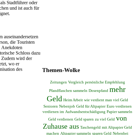
ls Stadtführer oder
chen und ist auch für
ignet.
rn auseinandersetzen
rson, die Touristen
en Anekdoten
torische Schloss dazu
. Zudem wird der
etzt, wo er
nisation des
Themen-Wolke
Zeitungen
Vergleich
persönliche Empfehlung
mehr
Pfandflaschen sammeln
Dosenpfand
Geld
Heim Arbeit
wie verdient man viel Geld
Senioren
Nebenjob
Geld für Altpapier
Euro verdienen
verdienen im
Aufwandsentschädigung
Papier sammeln
von
Geld verdienen
Geld sparen
zu viel Geld
Zuhause aus
Taschengeld
mit Altpapier Geld
machen
Altpapier sammeln
sparen Geld
Nebenbei