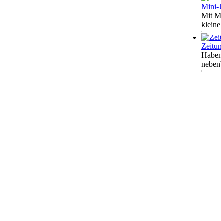
Mini-
Mit Mi
kleine
Zeitun
Haben 
nebenb