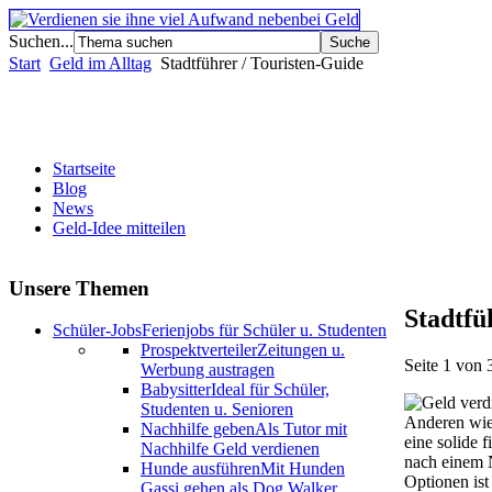
Suchen...
Start
Geld im Alltag
Stadtführer / Touristen-Guide
Startseite
Blog
News
Geld-Idee mitteilen
Unsere Themen
Stadtfü
Schüler-Jobs
Ferienjobs für Schüler u. Studenten
Prospektverteiler
Zeitungen u.
Seite 1 von 
Werbung austragen
Babysitter
Ideal für Schüler,
Studenten u. Senioren
Anderen wie
Nachhilfe geben
Als Tutor mit
eine solide 
Nachhilfe Geld verdienen
nach einem 
Hunde ausführen
Mit Hunden
Optionen ist
Gassi gehen als Dog Walker