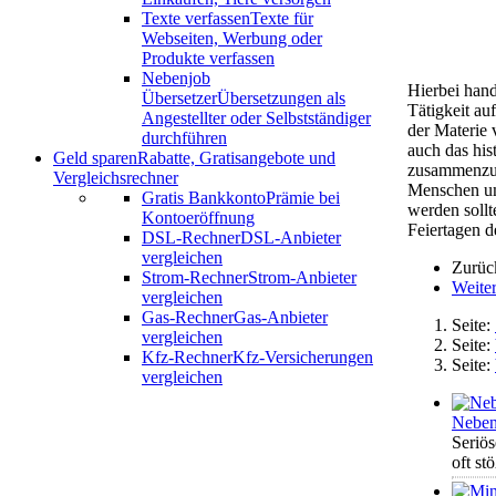
Texte verfassen
Texte für
Webseiten, Werbung oder
Produkte verfassen
Nebenjob
Hierbei hand
Übersetzer
Übersetzungen als
Tätigkeit au
Angestellter oder Selbstständiger
der Materie 
durchführen
auch das his
Geld sparen
Rabatte, Gratisangebote und
zusammenzufü
Vergleichsrechner
Menschen umg
Gratis Bankkonto
Prämie bei
werden sollt
Kontoeröffnung
Feiertagen d
DSL-Rechner
DSL-Anbieter
vergleichen
Zurüc
Strom-Rechner
Strom-Anbieter
Weite
vergleichen
Gas-Rechner
Gas-Anbieter
Seite:
vergleichen
Seite:
Kfz-Rechner
Kfz-Versicherungen
Seite:
vergleichen
Neben
Seriös
oft st