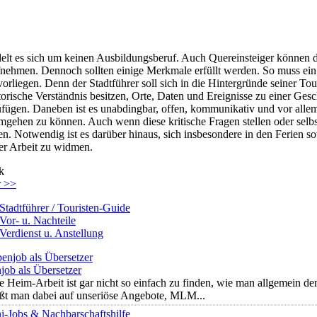
elt es sich um keinen Ausbildungsberuf. Auch Quereinsteiger können da
fnehmen. Dennoch sollten einige Merkmale erfüllt werden. So muss ein t
vorliegen. Denn der Stadtführer soll sich in die Hintergründe seiner Tou
torische Verständnis besitzen, Orte, Daten und Ereignisse zu einer Gesc
gen. Daneben ist es unabdingbar, offen, kommunikativ und vor allem 
ehen zu können. Auch wenn diese kritische Fragen stellen oder selbs
en. Notwendig ist es darüber hinaus, sich insbesondere in den Ferien 
er Arbeit zu widmen.
k
r >>
Stadtführer / Touristen-Guide
Vor- u. Nachteile
Verdienst u. Anstellung
job als Übersetzer
e Heim-Arbeit ist gar nicht so einfach zu finden, wie man allgemein de
ößt man dabei auf unseriöse Angebote, MLM...